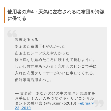
使用者の声4：天気に左右されるに布団を清潔
に保てる
週末あるある
あぁまた布団干せやんかった
あぁまたシーツ洗えやんかった
段々痒なり始めたころに腰すえて挑むように。
しかし救世主あらわる！忘年会のビンゴで手に
入れた布団クリーナーがいい仕事してくれる。
便利家電活用すべし。
— 貫名茜｜あなたの頭の中の整理と言語化を
お手伝い！人と人をつなぐキャリアコンサル
タントの独り言 (@yukinnko2010)
February
23, 2019