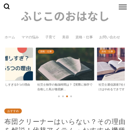
ホーム
ママの悩み
子育て
美容
資格・仕事
お問い合わせ
資格・仕事
資格・仕事
？難しすぎる5つの理由
社労士独学の勉強時間は？【実際に独学で
社労士通信講座7社を徹
合格した私が徹底解...
けはやめるできです...
おすすめ
布団クリーナーはいらない？その理由